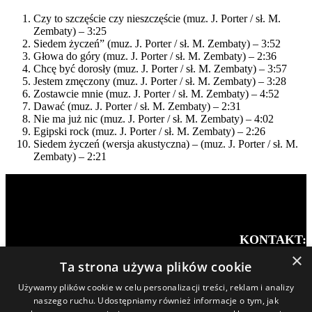
Czy to szczęście czy nieszczęście (muz. J. Porter / sł. M.
Zembaty) – 3:25
Siedem życzeń” (muz. J. Porter / sł. M. Zembaty) – 3:52
Głowa do góry (muz. J. Porter / sł. M. Zembaty) – 2:36
Chcę być dorosły (muz. J. Porter / sł. M. Zembaty) – 3:57
Jestem zmęczony (muz. J. Porter / sł. M. Zembaty) – 3:28
Zostawcie mnie (muz. J. Porter / sł. M. Zembaty) – 4:52
Dawać (muz. J. Porter / sł. M. Zembaty) – 2:31
Nie ma już nic (muz. J. Porter / sł. M. Zembaty) – 4:02
Egipski rock (muz. J. Porter / sł. M. Zembaty) – 2:26
Siedem życzeń (wersja akustyczna) – (muz. J. Porter / sł. M.
Zembaty) – 2:21
Facebook
YouTube
Spotify
KONTAKT:
×
Ta strona używa plików cookie
Taissa Kamińska
Stardust Music Agency
Używamy plików cookie w celu personalizacji treści, reklam i analizy
naszego ruchu. Udostępniamy również informacje o tym, jak
+48 6** *** ***
Pokaż numer